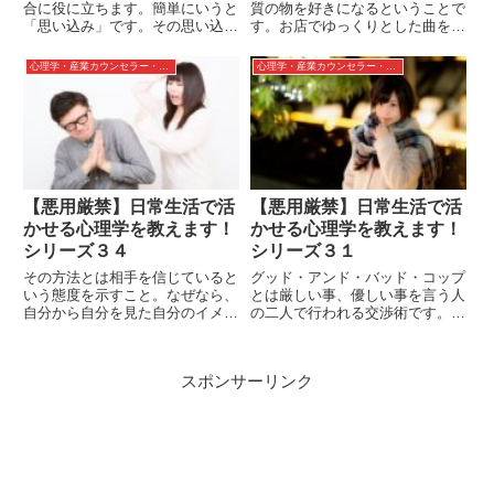
合に役に立ちます。簡単にいうと
質の物を好きになるということで
「思い込み」です。その思い込み
す。お店でゆっくりとした曲を聴
の外の部分を相手に教えてあげる
いていると長居したくなる？アッ
ことで相手の心は揺らぎ自分の言
プテンポの曲だと購買意欲が
心理学・産業カウンセラー・カウンセリング
心理学・産業カウンセラー・カウンセリング
葉を受け入れて貰い易くなりま
40％もあがる？心理学ではこの
す。ビジネス、恋愛、日常どこで
ように音楽に関係したものもある
も使えるテクニックです。
んですね。
【悪用厳禁】日常生活で活
【悪用厳禁】日常生活で活
かせる心理学を教えます！
かせる心理学を教えます！
シリーズ３４
シリーズ３１
その方法とは相手を信じていると
グッド・アンド・バッド・コップ
いう態度を示すこと。なぜなら、
とは厳しい事、優しい事を言う人
自分から自分を見た自分のイメー
の二人で行われる交渉術です。こ
ジと、他人から自分を見た自分の
うした2面から言われると負ける
イメージが一致するように演じた
場合が多く相手に言いなりになっ
がる生き物だからです。対処法は
てしまいます。そうならないため
スポンサーリンク
なんで守らなかったの？と聞く。
の対処法をお教えてします。買い
相手に伝えることが大切です。
物・ビジネス・恋愛・日常生活