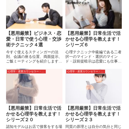
ました。どれもすぐに実践できる
好印象を与えることができます。
ことなので記憶に残してぜひ実践
実際での使用例と恋愛での使用例
してみてください。
をすごく詳しく解説しています。
【悪用厳禁】ビジネス・恋
【悪用厳禁】日常生活で活
愛・日常で使う心理・交渉
かせる心理学を教えます！
術テクニック４選
シリーズ６
今すぐ使えるスティンガーの法
心理テクニック中級編である二者
則、会議の座る位置、両面提示、
択一のマインド・選択のマイン
ご飯ミーティングを紹介します。
ド・誤前提暗示は恋愛にも仕事で
座る位置で会議での発言力が変わ
も日常でも使用できます。今まで
ってきます。メリットとデメリッ
より自分の選んで欲しい事がより
心理学・産業カウンセラー・カウンセリング
心理学・産業カウンセラー・カウンセリング
トの両方を話した方が相手は信頼
選んで貰える!?めっちゃ簡単なの
してくれる？ご飯を食べながらの
にこんなにも効果があるって知っ
交渉は上手くいく？
て欲しいです！
【悪用厳禁】日常生活で活
【悪用厳禁】日常生活で活
かせる心理学を教えます！
かせる心理学を教えます！
シリーズ２０
シリーズ２３
認知モデルはお店で接客をする場
同質の原理とは自分の気分と同じ