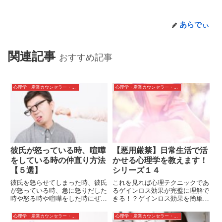
あらでぃ
関連記事
おすすめ記事
心理学・産業カウンセラー・カウンセリング
心理学・産業カウンセラー・カウンセリング
彼氏が怒っている時、喧嘩
【悪用厳禁】日常生活で活
をしている時の仲直り方法
かせる心理学を教えます！
【５選】
シリーズ１４
彼氏を怒らせてしまった時、彼氏
これを見れば心理テクニックであ
が怒っている時、急に怒りだした
るゲインロス効果が完璧に理解で
時や怒る時や喧嘩をした時にぜひ
きる！？ゲインロス効果を簡単い
読んで欲しい！女性ために解決を
うとギャップ萌えです。これを意
目指すための方法を５つにまとめ
図的に作り出すことで全ての人に
心理学・産業カウンセラー・カウンセリング
心理学・産業カウンセラー・カウンセリング