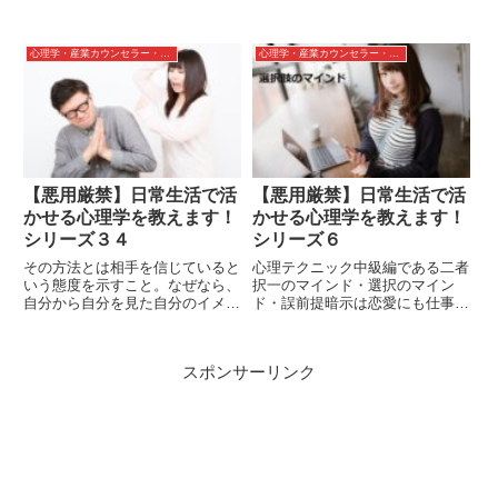
心理学・産業カウンセラー・カウンセリング
心理学・産業カウンセラー・カウンセリング
【悪用厳禁】日常生活で活
【悪用厳禁】日常生活で活
かせる心理学を教えます！
かせる心理学を教えます！
シリーズ３４
シリーズ６
その方法とは相手を信じていると
心理テクニック中級編である二者
いう態度を示すこと。なぜなら、
択一のマインド・選択のマイン
自分から自分を見た自分のイメー
ド・誤前提暗示は恋愛にも仕事で
ジと、他人から自分を見た自分の
も日常でも使用できます。今まで
イメージが一致するように演じた
より自分の選んで欲しい事がより
がる生き物だからです。対処法は
選んで貰える!?めっちゃ簡単なの
スポンサーリンク
なんで守らなかったの？と聞く。
にこんなにも効果があるって知っ
相手に伝えることが大切です。
て欲しいです！